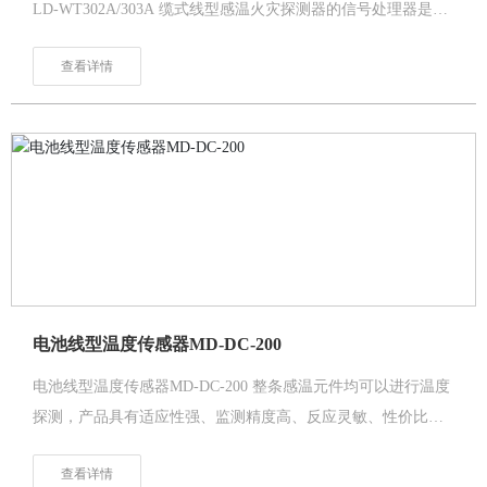
LD-WT302A/303A 缆式线型感温火灾探测器的信号处理器是用
来监测感温电缆阻值变化并与火灾报警控制器主机连接的设
查看详情
备。信号处理器带有火警、故障继电器输出，既可以作为单独
的一个回路也可通过输入模块与火灾报警控制器主机相连。
电池线型温度传感器MD-DC-200
电池线型温度传感器MD-DC-200 整条感温元件均可以进行温度
探测，产品具有适应性强、监测精度高、反应灵敏、性价比高
等特点。 本产品专为车辆发动机舱、电池舱、驾驶舱、电池
查看详情
pack等潜在火灾隐患部位的火灾温度探测而设计，用于安装在