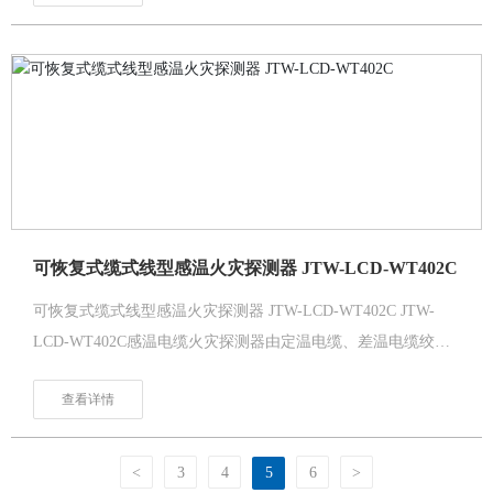
上述易发生火灾部位，传感器具有优良的耐磨抗振能力并可适
应车用环境，通过外接控制设备，可实现无人值守，并且对车
辆、动力电池超温自动监测。防患于未然，为车辆使用安全保
驾护航。
可恢复式缆式线型感温火灾探测器 JTW-LCD-WT402C
可恢复式缆式线型感温火灾探测器 JTW-LCD-WT402C JTW-
LCD-WT402C感温电缆火灾探测器由定温电缆、差温电缆绞合
组成，其中定温电缆为2芯，每根钢芯外都包覆一种特殊的
查看详情
NTC(负温度系数）材料；差温电缆为4芯，其中三芯表面各包
覆一种特殊的NTC(负温度系数）材料，单独一芯为裸线（公共
线），此NTC材料阻值对温度变化较敏感，随着温度的升高而
<
3
4
5
6
>